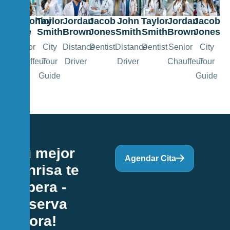
Taylor
Jordan
Jacob
John
Taylor
Jordan
Jacob
Dr.Rohini
Smith
Brown
Jones
Smith
Smith
Brown
Jones
Joe
City
Distance
Dentist
Distance
Dentist
Senior
City
Senior
Tour
Driver
Driver
Chauffeur
Tour
Chauffeur
Guide
Guide
¡Tu mejor
Agendar Cita
sonrisa te
espera -
Reserva
Ahora!