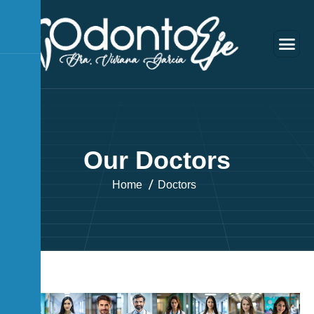
O
u
r
D
o
c
t
o
r
s
Home
Doctors