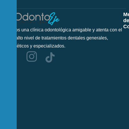
M
d
Co
Somos una clínica odontológica amigable y atenta con el
más alto nivel de tratamientos dentales generales,
cosméticos y especializados.